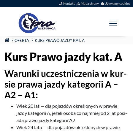
Szybkie menu
Kontakt
Mapa strony
Używamy cookies
Menu główne
Jesteś tutaj:
STRONA GŁÓWNA
OFERTA
KURS PRAWO JAZDY KAT. A
Kurs Prawo jazdy kat. A
Warunki uczest­niczenia w kur­
sie prawa jazdy kat­e­gorii A –
A
2
–
A
1
:
Wiek
20
lat — dla pojazdów określonych w prawie
jazdy kat­e­gorii A, jeżeli osoba co najm­niej od
2
lat posi­
ada prawo jazdy kat­e­gorii
A
2
Wiek
24
lata — dla pojazdów określonych w prawie