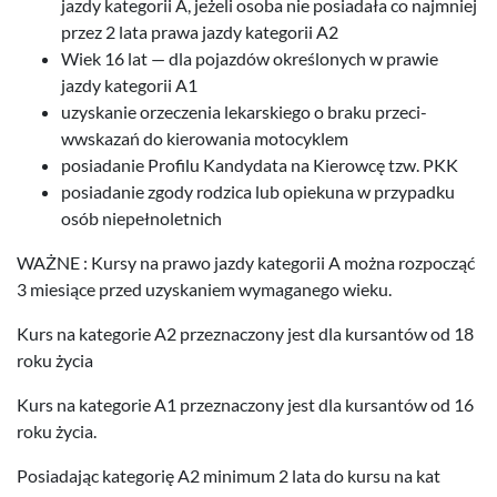
jazdy kat­e­gorii A, jeżeli osoba nie posi­adała co najm­niej
przez
2
lata prawa jazdy kat­e­gorii
A
2
Wiek
16
lat — dla pojazdów określonych w prawie
jazdy kat­e­gorii
A
1
uzyskanie orzeczenia lekarskiego o braku prze­ci­
wwskazań do kierowa­nia motocyklem
posi­adanie Pro­filu Kandy­data na Kierowcę tzw.
PKK
posi­adanie zgody rodz­ica lub opiekuna w przy­padku
osób niepełnoletnich
WAŻNE : Kursy na prawo jazdy kat­e­gorii A można rozpocząć
3
miesiące przed uzyskaniem wyma­ganego wieku.
Kurs na kat­e­gorie
A
2
przez­nac­zony jest dla kur­san­tów od
18
roku życia
Kurs na kat­e­gorie
A
1
przez­nac­zony jest dla kur­san­tów od
16
roku życia.
Posi­ada­jąc kat­e­gorię
A
2
min­i­mum
2
lata do kursu na kat