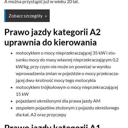
A można przys­tąpić już w wieku
20
lat.
Zobacz szczegóły
Prawo jazdy kat­e­gorii
A
2
upraw­nia do kierowania
moto­cyk­lem o mocy nieprzekracza­jącej
35
kW i sto­
sunku mocy do masy włas­nej nieprzekracza­ją­cym
0
,
2
kW/​kg, przy czym nie może on pow­stać w wyniku
wprowadzenia zmian w pojeździe o mocy przekracza­
jącej dwu-​krotność mocy tego motocykla
moto­cyk­lem trójkołowym o mocy nieprzekracza­jącej
15
kW
pojaz­dami określonymi dla prawa jazdy
AM
zespołem pojazdów złożonym z pojazdu określonego
dla kat.
A
2
oraz przyczepy
Prawo jazdy kat­e­gorii
A
1