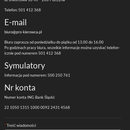
Tele­fon:
501
412
368
E-​mail
biuro@pro-
kierowca.pl
Biuro zaprasza od poniedzi­ałku do piątku od
13
.
00
do
16
.
00
Po godz­i­nach pracy biura, wszelkie infor­ma­cje można uzyskać tele­fon­
icznie pod numerem
501
412
368
Symu­la­tory
Infor­ma­cja pod numerem:
500
250
761
Nr konta
Numer konta
ING
Bank Śląski:
22
1050
1315
1000
0092
2431
4568
Formularz kontaktowy
*
Treść wiadomości