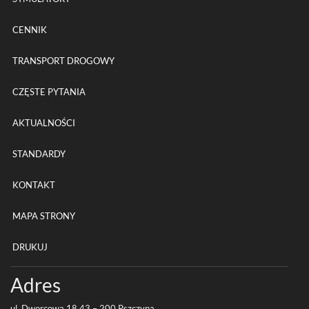
CENNIK
TRANSPORT DROGOWY
CZĘSTE PYTANIA
AKTUALNOŚCI
STANDARDY
KONTAKT
MAPA STRONY
DRUKUJ
Adres
ul. Dwor­cowa
18
43
–
200
Pszczyna