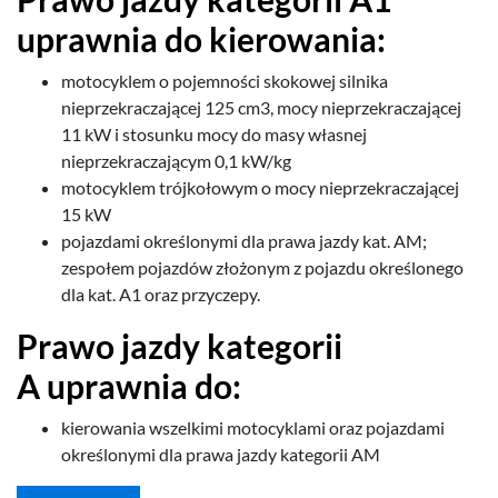
upraw­nia do kierowania:
moto­cyk­lem o pojem­ności skokowej sil­nika
nieprzekracza­jącej
125
cm
3
, mocy nieprzekracza­jącej
11
kW i sto­sunku mocy do masy włas­nej
nieprzekracza­ją­cym
0
,
1
kW/​kg
moto­cyk­lem trójkołowym o mocy nieprzekracza­jącej
15
kW
pojaz­dami określonymi dla prawa jazdy kat.
AM
;
zespołem pojazdów złożonym z pojazdu określonego
dla kat.
A
1
oraz przyczepy.
Prawo jazdy kat­e­gorii
A upraw­nia do:
kierowa­nia wszelkimi moto­cyk­lami oraz pojaz­dami
określonymi dla prawa jazdy kat­e­gorii
AM