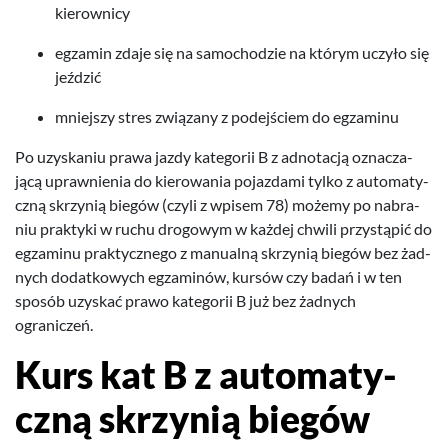
kierownicy
egza­min zdaje się na samo­chodzie na którym uczyło się
jeździć
mniejszy stres związany z pode­jś­ciem do egzaminu
Po uzyska­niu prawa jazdy kat­e­gorii B z adno­tacją oznacza­
jącą uprawnienia do kierowa­nia pojaz­dami tylko z automaty­
czną skrzynią biegów (czyli z wpisem
78
) możemy po nabra­
niu prak­tyki w ruchu dro­gowym w każdej chwili przys­tąpić do
egza­minu prak­ty­cznego z man­u­alną skrzynią biegów bez żad­
nych dodatkowych egza­m­inów, kursów czy badań i w ten
sposób uzyskać prawo kat­e­gorii B już bez żad­nych
ograniczeń.
Kurs kat B z automaty­
czną skrzynią biegów