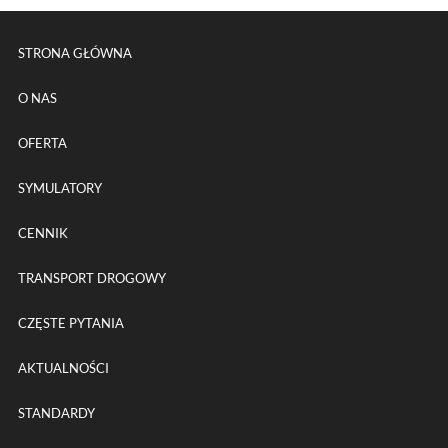
Menu główne powtórzone na k
STRONA GŁÓWNA
O NAS
OFERTA
SYMULATORY
CENNIK
TRANSPORT DROGOWY
CZĘSTE PYTANIA
AKTUALNOŚCI
STANDARDY