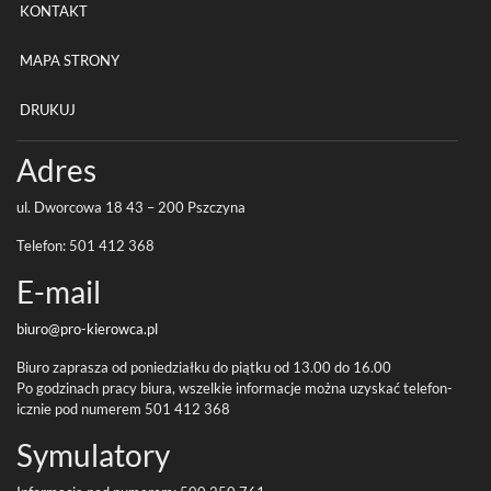
KONTAKT
MAPA STRONY
DRUKUJ
Adres
ul. Dwor­cowa
18
43
–
200
Pszczyna
Tele­fon:
501
412
368
E-​mail
biuro@pro-
kierowca.pl
Biuro zaprasza od poniedzi­ałku do piątku od
13
.
00
do
16
.
00
Po godz­i­nach pracy biura, wszelkie infor­ma­cje można uzyskać tele­fon­
icznie pod numerem
501
412
368
Symu­la­tory