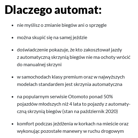
Dlaczego automat:
nie myślisz o zmi­anie biegów ani o sprzęgle
można skupić się na samej jeździe
doświad­cze­nie pokazuje, że kto zakosz­tował jazdy
z automaty­czną skrzynią biegów nie ma ochoty wró­cić
do man­u­al­nej skrzyni
w samo­chodach klasy pre­mium oraz w najwyższych
mod­elach stan­dar­dem jest skrzy­nia automatyczna
na pop­u­larnym ser­wisie Oto­moto ponad
50
%
pojazdów młod­szych niż
4
lata to pojazdy z automaty­
czną skrzynią biegów (stan na październik
2020
)
kom­fort pod­czas jeżdże­nia w korkach na mieś­cie oraz
wykonu­jąc pozostałe manewry w ruchu drogowym