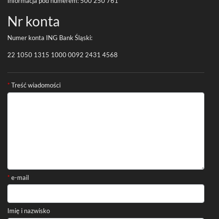
Infor­ma­cja pod numerem:
500
250
761
Nr konta
Numer konta
ING
Bank Śląski:
22
1050
1315
1000
0092
2431
4568
Formularz kontaktowy
*
Treść wiadomości
*
e-mail
Imię i nazwisko