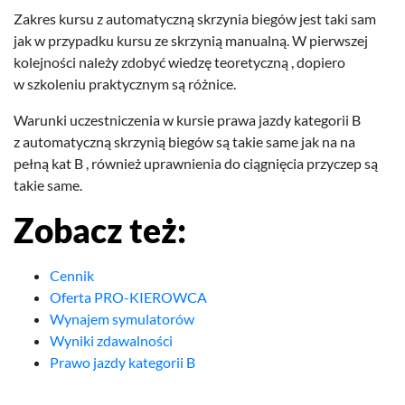
Zakres kursu z automaty­czną skrzy­nia biegów jest taki sam
jak w przy­padku kursu ze skrzynią man­u­alną. W pier­wszej
kole­jności należy zdobyć wiedzę teo­re­ty­czną , dopiero
w szkole­niu prak­ty­cznym są różnice.
Warunki uczest­niczenia w kur­sie prawa jazdy kat­e­gorii B
z automaty­czną skrzynią biegów są takie same jak na na
pełną kat B , również uprawnienia do ciąg­nię­cia przy­czep są
takie same.
Zobacz też:
Cennik
Oferta PRO-​KIEROWCA
Wynajem symulatorów
Wyniki zdawalności
Prawo jazdy kategorii B