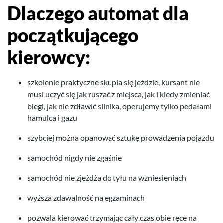
Dlaczego automat dla
początku­jącego
kierowcy:
szkole­nie prak­ty­czne sku­pia się jeździe, kur­sant nie
musi uczyć się jak ruszać z miejsca, jak i kiedy zmieniać
biegi, jak nie zdławić sil­nika, ope­ru­jemy tylko pedałami
hamulca i gazu
szy­b­ciej można opanować sztukę prowadzenia pojazdu
samochód nigdy nie zgaśnie
samochód nie zjeżdża do tyłu na wzniesieniach
wyższa zdawal­ność na egzaminach
pozwala kierować trzy­ma­jąc cały czas obie ręce na