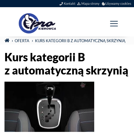
Szybkie menu
Kontakt
Mapa strony
Używamy cookies
Menu główne
Jesteś tutaj:
STRONA GŁÓWNA
OFERTA
KURS KATEGORII B Z AUTOMATYCZNĄ SKRZYNIĄ
Kurs kategorii B
z automatyczną skrzynią