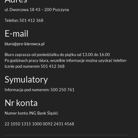
ul. Dwor­cowa
18
43
–
200
Pszczyna
Tele­fon:
501
412
368
E-​mail
biuro@pro-
kierowca.pl
Biuro zaprasza od poniedzi­ałku do piątku od
13
.
00
do
16
.
00
Po godz­i­nach pracy biura, wszelkie infor­ma­cje można uzyskać tele­fon­
icznie pod numerem
501
412
368
Symu­la­tory
Infor­ma­cja pod numerem:
500
250
761
Nr konta
Numer konta
ING
Bank Śląski:
22
1050
1315
1000
0092
2431
4568