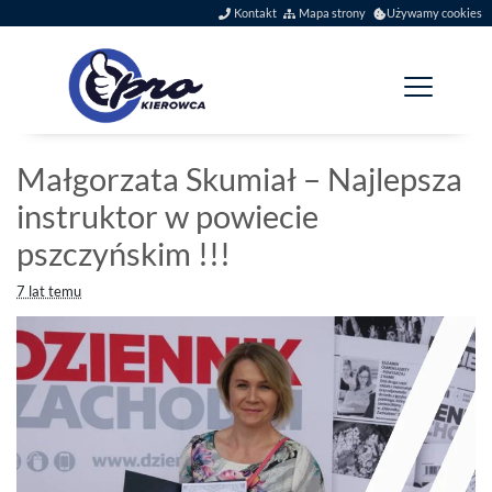
Szybkie menu
Kontakt
Mapa strony
Używamy cookies
Menu główne
Jesteś tutaj:
Małgorzata Skumiał – Najlepsza
instruktor w powiecie
pszczyńskim !!!
7 lat temu