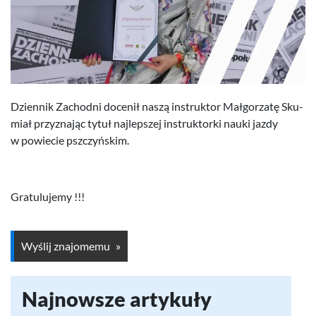
Dzi­en­nik Zachodni docenił naszą instruk­tor Mał­gorzatę Sku­
miał przyz­na­jąc tytuł najlep­szej instruk­torki nauki jazdy
w powiecie pszczyńskim.
Grat­u­lu­jemy !!!
Wyślij znajomemu
Najnowsze artykuły