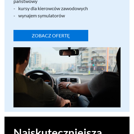
państwowy
kursy dla kierow­ców zawodowych
wyna­jem symulatorów
ZOBACZ OFERTĘ
Najskuteczniejsza