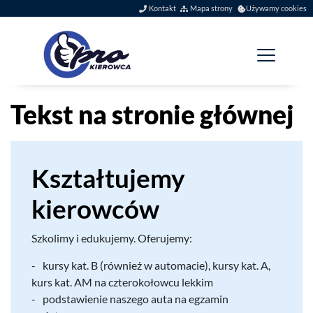
Szybkie menu
Kontakt
Mapa strony
Używamy cookies
Menu główne
Jesteś tutaj:
Tekst na stronie głównej
Ksz­tał­tu­jemy
kierowców
Szkolimy i eduku­jemy. Oferujemy:
kursy kat. B (również w automa­cie), kursy kat. A,
kurs kat.
AM
na czterokołowcu lekkim
pod­staw­ie­nie naszego auta na egza­min