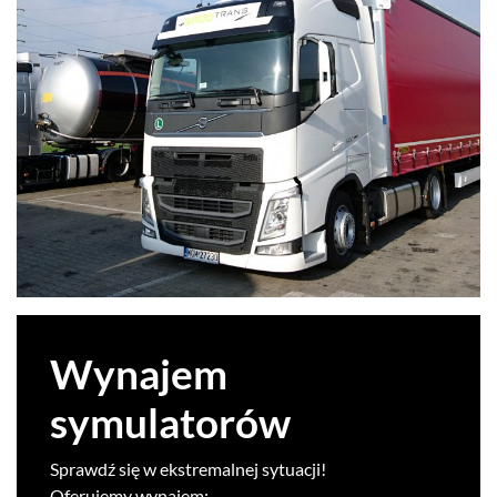
Wyna­jem
symulatorów
Sprawdź się w ekstremal­nej sytuacji!
Ofer­u­jemy wynajem: