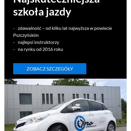
szkoła jazdy
zdawal­ność – od kilku lat najwyższa w powiecie
Pszczyńskim
najlepsi instruk­torzy
na rynku od
2016
roku
ZOBACZ SZCZEGÓŁY