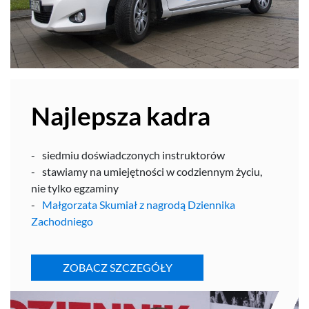
Najlep­sza kadra
sied­miu doświad­c­zonych instruktorów
staw­iamy na umiejęt­ności w codzi­en­nym życiu,
nie tylko egzaminy
Mał­gorzata Sku­miał z nagrodą Dzi­en­nika
Zachodniego
ZOBACZ SZCZEGÓŁY