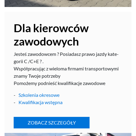
Dla kierow­ców
zawodowych
Jesteś zawodow­cem ? Posi­adasz prawo jazdy kat­e­
gorii C /​C+E ? .
Współpracu­jąc z wieloma fir­mami trans­portowymi
znamy Twoje potrzeby
Pomożemy pod­nieść kwal­i­fikacje zawodowe
Szkole­nia okresowe
Kwal­i­fikacja wstępna
ZOBACZ SZCZEGÓŁY