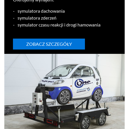
symu­la­tora dachowania
symu­la­tora zderzeń
symu­la­tor czasu reakcji i drogi hamowania
ZOBACZ SZCZEGÓŁY