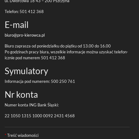
ul. Dwor­cowa
18
43
–
200
Pszczyna
Tele­fon:
501
412
368
E-​mail
biuro@pro-
kierowca.pl
Biuro zaprasza od poniedzi­ałku do piątku od
13
.
00
do
16
.
00
Po godz­i­nach pracy biura, wszelkie infor­ma­cje można uzyskać tele­fon­
icznie pod numerem
501
412
368
Symu­la­tory
Infor­ma­cja pod numerem:
500
250
761
Nr konta
Numer konta
ING
Bank Śląski:
22
1050
1315
1000
0092
2431
4568
Formularz kontaktowy
*
Treść wiadomości