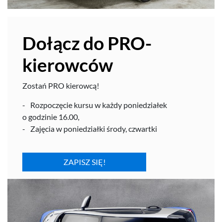
Dołącz do PRO-​
kierowców
Zostań
PRO
kierowcą!
Rozpoczę­cie kursu w każdy poniedzi­ałek
o godzinie
16
.
00
,
Zaję­cia w poniedzi­ałki środy, czwartki
ZAPISZ SIĘ!